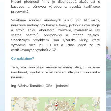
Hlavní předností firmy je dlouhodobá zkušenost s
kusovou a sériovou výrobou a vysoká kvalifikace
pracovníků.
Vyrábíme součásti anodových jeřábů pro hliníkárny,
nerezové nádoby pro barvy a tmely, jednoúčelové stroje
a strojní linky, laboratorní zařízení, hydraulické lisy
včetně nástrojů, převodovky a mnoho dalších.
Specifickým výrobkem jsou lyžařské vleky, které
vyrábíme více jak 10 let a jsme jeden ze tří
certifikovaných výrobců v CZ.
Co nabízíme?
Tam, kde neexistuje sériově vyráběný stroj, dokážeme
navrhnout, vyrobit a oživit zařízení dle přání zákazníka
na míru.
Ing. Václav Tomášek, CSc. - jednatel