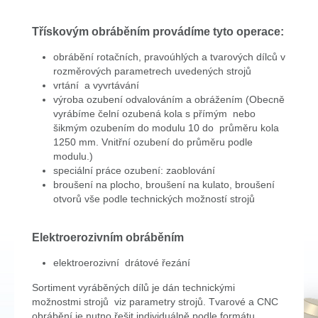
Třískovým obráběním provádíme tyto operace:
obrábění rotačních, pravoúhlých a tvarových dílců v
rozměrových parametrech uvedených strojů
vrtání a vyvrtávání
výroba ozubení odvalováním a obrážením (Obecně
vyrábíme čelní ozubená kola s přímým nebo
šikmým ozubením do modulu 10 do průměru kola
1250 mm. Vnitřní ozubení do průměru podle
modulu.)
speciální práce ozubení: zaoblování
broušení na plocho, broušení na kulato, broušení
otvorů vše podle technických možností strojů
Elektroerozivním obráběním
elektroerozivní drátové řezání
Sortiment vyráběných dílů je dán technickými
možnostmi strojů viz parametry strojů. Tvarové a CNC
obrábění je nutno řešit individuálně podle formátu