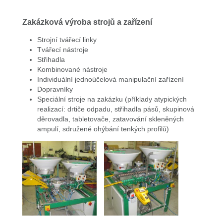
Zakázková výroba strojů a zařízení
Strojní tvářecí linky
Tvářecí nástroje
Střihadla
Kombinované nástroje
Individuální jednoúčelová manipulační zařízení
Dopravníky
Speciální stroje na zakázku (příklady atypických
realizací: drtiče odpadu, střihadla pásů, skupinová
děrovadla, tabletovače, zatavování skleněných
ampulí, sdružené ohýbání tenkých profilů)