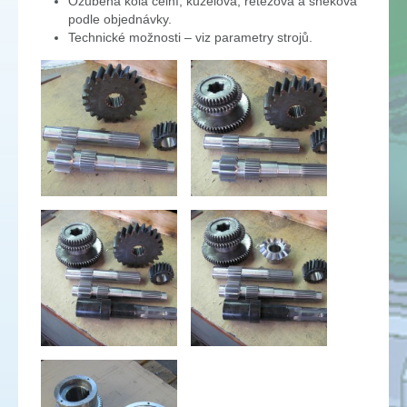
Ozubená kola čelní, kuželová, řetězová a šneková
podle objednávky.
Technické možnosti – viz parametry strojů.